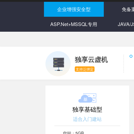
企业增强安全型
免备
ASP.Net+MSSQL专用
JAVA/
独享云虚机
支持泛绑定
独享基础型
适合入门建站
空间：
5GB